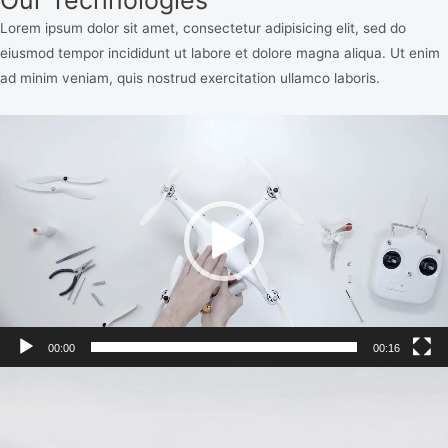
Our Technologies
Lorem ipsum dolor sit amet, consectetur adipisicing elit, sed do
eiusmod tempor incididunt ut labore et dolore magna aliqua. Ut enim
ad minim veniam, quis nostrud exercitation ullamco laboris.
视
频
播
放
器
00:00
00:16