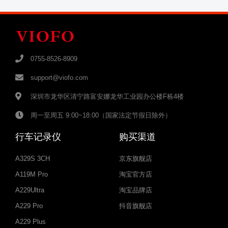
0755-8526-8909
support@viofo.com
深圳市龙华区清宁路富安娜龙华工业园办公楼F栋4楼
周一至周五
9:00~18:00（国家法定节假日除外）
行车记录仪
购买渠道
A329S 3CH
京东旗舰店
A119M Pro
淘宝官方店
A229Ultra
淘宝品牌店
A229 Pro
抖音旗舰店
A229 Plus