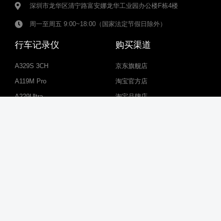
深圳市龙华区清宁路富安娜龙华工业园办公楼F栋4楼
周一至周五
9:00~18:00（国家法定节假日除外）
行车记录仪
购买渠道
A329S 3CH
京东旗舰店
A119M Pro
淘宝官方店
A229Ultra
淘宝品牌店
A229 Pro
抖音旗舰店
A229 Plus
A119 MINI 2
VS1
联系VIOFO
关于我们
联系我们