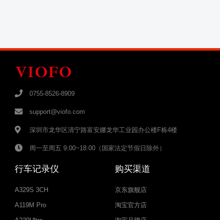
0755-8526-8909
support@viofo.com
深圳市龙华区清宁路富安娜龙华工业园办公楼F栋4楼
周一至周五
9:00~18:00（国家法定节假日除外）
行车记录仪
购买渠道
A329S 3CH
京东旗舰店
A119M Pro
淘宝官方店